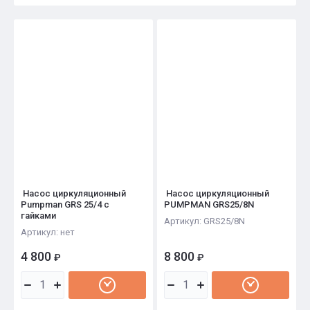
Цена - убывание
Цена - возрастание
Название - Я-А
Название - А-Я
Насос циркуляционный
Насос циркуляционный
Pumpman GRS 25/4 с
PUMPMAN GRS25/8N
гайками
Артикул:
GRS25/8N
Артикул:
нет
4 800
8 800
₽
₽