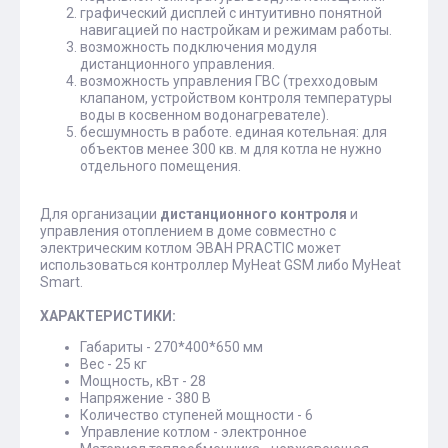
графический дисплей с интуитивно понятной
навигацией по настройкам и режимам работы.
возможность подключения модуля
дистанционного управления.
возможность управления ГВС (трехходовым
клапаном, устройством контроля температуры
воды в косвенном водонагревателе).
бесшумность в работе. единая котельная: для
объектов менее 300 кв. м для котла не нужно
отдельного помещения.
Для организации
дистанционного контроля
и
управления отоплением в доме совместно с
электрическим котлом ЭВАН PRACTIC может
использоваться контроллер MyHeat GSM либо MyHeat
Smart.
ХАРАКТЕРИСТИКИ:
Габариты - 270*400*650 мм
Вес - 25 кг
Мощность, кВт - 28
Напряжение - 380 В
Количество ступеней мощности - 6
Управление котлом - электронное