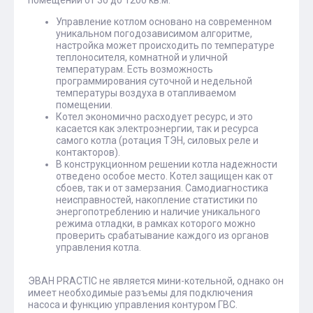
Управление котлом основано на современном
уникальном погодозависимом алгоритме,
настройка может происходить по температуре
теплоносителя, комнатной и уличной
температурам. Есть возможность
программирования суточной и недельной
температуры воздуха в отапливаемом
помещении.
Котел экономично расходует ресурс, и это
касается как электроэнергии, так и ресурса
самого котла (ротация ТЭН, силовых реле и
контакторов).
В конструкционном решении котла надежности
отведено особое место. Котел защищен как от
сбоев, так и от замерзания. Самодиагностика
неисправностей, накопление статистики по
энергопотреблению и наличие уникального
режима отладки, в рамках которого можно
проверить срабатывание каждого из органов
управления котла.
ЭВАН PRACTIC не является мини-котельной, однако он
имеет необходимые разъемы для подключения
насоса и функцию управления контуром ГВС.