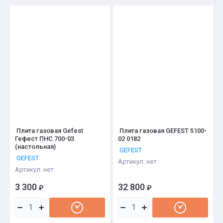
Цена - убывание
Цена - возрастание
Название - Я-А
Название - А-Я
Плита газовая Gefest
Плита газовая GEFEST 5100-
Гефест ПНС 700-03
02 0182
(настольная)
GEFEST
GEFEST
Артикул:
нет
Артикул:
нет
3 300
32 800
₽
₽